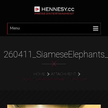
Menu
260411_SiameseElephants_
X
HOME
ATTACHMENT
260411_SIAMESEELEPHANTS_PRESSPIC