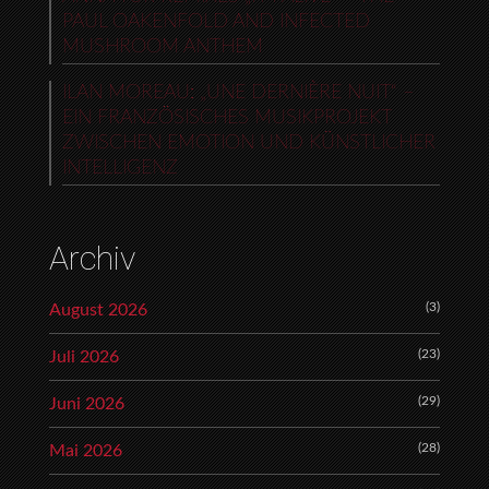
PAUL OAKENFOLD AND INFECTED
MUSHROOM ANTHEM
ILAN MOREAU: „UNE DERNIÈRE NUIT“ –
EIN FRANZÖSISCHES MUSIKPROJEKT
ZWISCHEN EMOTION UND KÜNSTLICHER
INTELLIGENZ
Archiv
(3)
August 2026
(23)
Juli 2026
(29)
Juni 2026
(28)
Mai 2026