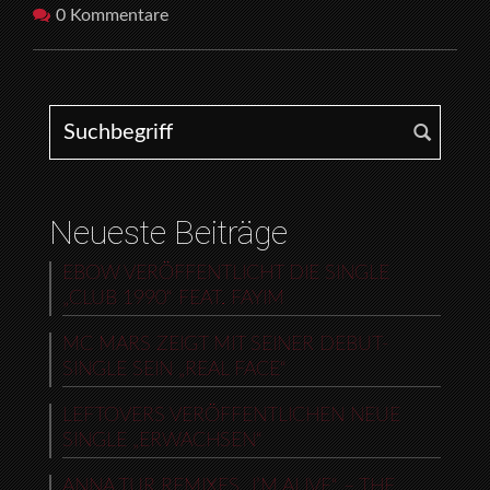
0 Kommentare
Search for:
Neueste Beiträge
EBOW VERÖFFENTLICHT DIE SINGLE
„CLUB 1990“ FEAT. FAYIM
MC MARS ZEIGT MIT SEINER DEBUT-
SINGLE SEIN „REAL FACE“
LEFTOVERS VERÖFFENTLICHEN NEUE
SINGLE „ERWACHSEN“
ANNA TUR REMIXES „I’M ALIVE“ – THE