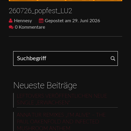
260726_popfest_LU2
Hennesy
Gepostet am 29. Juni 2026
0 Kommentare
Search for:
Neueste Beiträge
LEFTOVERS VERÖFFENTLICHEN NEUE
SINGLE „ERWACHSEN“
ANNA TUR REMIXES „I’M ALIVE“ – THE
PAUL OAKENFOLD AND INFECTED
MUSHROOM ANTHEM