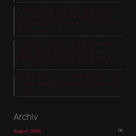
ILAN MOREAU: „UNE DERNIÈRE NUIT“ –
EIN FRANZÖSISCHES MUSIKPROJEKT
ZWISCHEN EMOTION UND KÜNSTLICHER
INTELLIGENZ
GALACTICA MALTA: INDORA PAGANOTTO,
HOLY PRIEST, FANTASM, FATIMA HAJJI
AND MANY MORE AS THE RESIDENCY
CONTINUES
LP VERÖFFENTLICHT NEUE SINGLE „BEST
IN LIFE“ AUS DEM KOMMENDEN ALBUM
„ROOM 12“
Archiv
(1)
August 2026