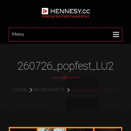
Menu
260726_popfest_LU2
X
HOME
ATTACHMENT
260726_POPFEST_LU2