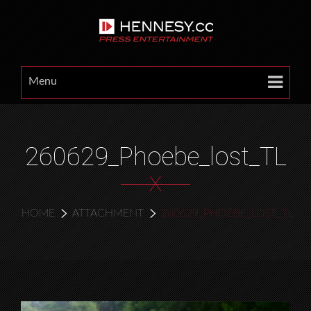
Menu
260629_Phoebe_lost_TL
X
HOME
ATTACHMENT
260629_PHOEBE_LOST_TL