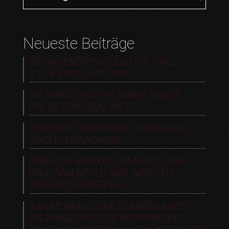
Neueste Beiträge
EBOW VERÖFFENTLICHT DIE SINGLE
„CLUB 1990“ FEAT. FAYIM
MC MARS ZEIGT MIT SEINER DEBUT-
SINGLE SEIN „REAL FACE“
LEFTOVERS VERÖFFENTLICHEN NEUE
SINGLE „ERWACHSEN“
ANNA TUR REMIXES „I’M ALIVE“ – THE
PAUL OAKENFOLD AND INFECTED
MUSHROOM ANTHEM
ILAN MOREAU: „UNE DERNIÈRE NUIT“ –
EIN FRANZÖSISCHES MUSIKPROJEKT