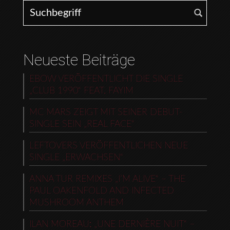
Search for:
Neueste Beiträge
EBOW VERÖFFENTLICHT DIE SINGLE
„CLUB 1990“ FEAT. FAYIM
MC MARS ZEIGT MIT SEINER DEBUT-
SINGLE SEIN „REAL FACE“
LEFTOVERS VERÖFFENTLICHEN NEUE
SINGLE „ERWACHSEN“
ANNA TUR REMIXES „I’M ALIVE“ – THE
PAUL OAKENFOLD AND INFECTED
MUSHROOM ANTHEM
ILAN MOREAU: „UNE DERNIÈRE NUIT“ –