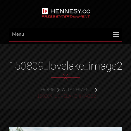
Menu
150809_lovelake_image2
X
HOME
ATTACHMENT
150809_LOVELAKE_IMAGE2