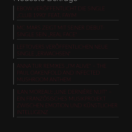
EBOW VERÖFFENTLICHT DIE SINGLE
„CLUB 1990“ FEAT. FAYIM
MC MARS ZEIGT MIT SEINER DEBUT-
SINGLE SEIN „REAL FACE“
LEFTOVERS VERÖFFENTLICHEN NEUE
SINGLE „ERWACHSEN“
ANNA TUR REMIXES „I’M ALIVE“ – THE
PAUL OAKENFOLD AND INFECTED
MUSHROOM ANTHEM
ILAN MOREAU: „UNE DERNIÈRE NUIT“ –
EIN FRANZÖSISCHES MUSIKPROJEKT
ZWISCHEN EMOTION UND KÜNSTLICHER
INTELLIGENZ