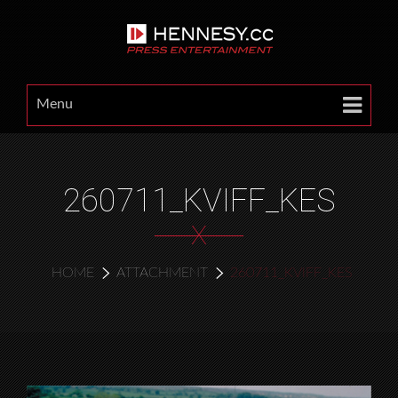
Menu
260711_KVIFF_KES
X
HOME
ATTACHMENT
260711_KVIFF_KES