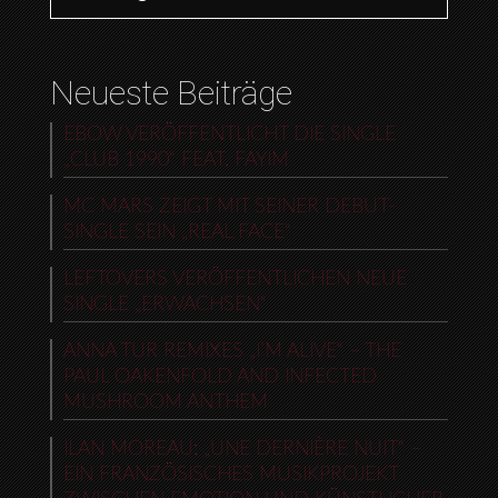
Neueste Beiträge
EBOW VERÖFFENTLICHT DIE SINGLE
„CLUB 1990“ FEAT. FAYIM
MC MARS ZEIGT MIT SEINER DEBUT-
SINGLE SEIN „REAL FACE“
LEFTOVERS VERÖFFENTLICHEN NEUE
SINGLE „ERWACHSEN“
ANNA TUR REMIXES „I’M ALIVE“ – THE
PAUL OAKENFOLD AND INFECTED
MUSHROOM ANTHEM
ILAN MOREAU: „UNE DERNIÈRE NUIT“ –
EIN FRANZÖSISCHES MUSIKPROJEKT