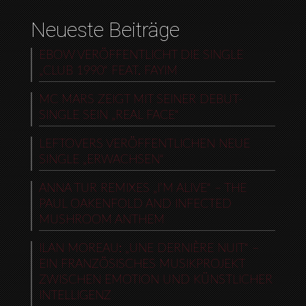
Neueste Beiträge
EBOW VERÖFFENTLICHT DIE SINGLE
„CLUB 1990“ FEAT. FAYIM
MC MARS ZEIGT MIT SEINER DEBUT-
SINGLE SEIN „REAL FACE“
LEFTOVERS VERÖFFENTLICHEN NEUE
SINGLE „ERWACHSEN“
ANNA TUR REMIXES „I’M ALIVE“ – THE
PAUL OAKENFOLD AND INFECTED
MUSHROOM ANTHEM
ILAN MOREAU: „UNE DERNIÈRE NUIT“ –
EIN FRANZÖSISCHES MUSIKPROJEKT
ZWISCHEN EMOTION UND KÜNSTLICHER
INTELLIGENZ