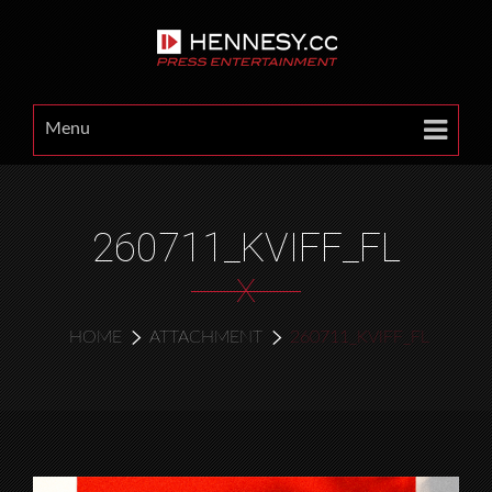
Menu
260711_KVIFF_FL
X
HOME
ATTACHMENT
260711_KVIFF_FL