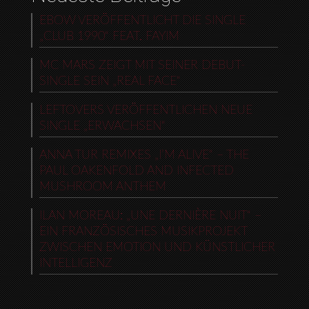
EBOW VERÖFFENTLICHT DIE SINGLE
„CLUB 1990“ FEAT. FAYIM
MC MARS ZEIGT MIT SEINER DEBUT-
SINGLE SEIN „REAL FACE“
LEFTOVERS VERÖFFENTLICHEN NEUE
SINGLE „ERWACHSEN“
ANNA TUR REMIXES „I’M ALIVE“ – THE
PAUL OAKENFOLD AND INFECTED
MUSHROOM ANTHEM
ILAN MOREAU: „UNE DERNIÈRE NUIT“ –
EIN FRANZÖSISCHES MUSIKPROJEKT
ZWISCHEN EMOTION UND KÜNSTLICHER
INTELLIGENZ