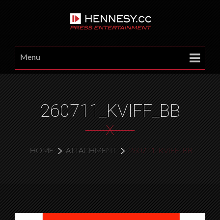
Menu
260711_KVIFF_BB
X
HOME
ATTACHMENT
260711_KVIFF_BB