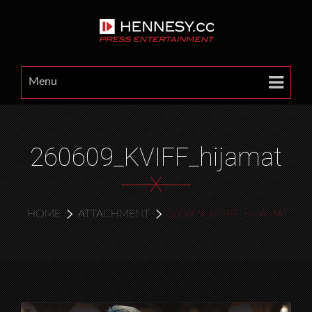
Menu
260609_KVIFF_hijamat
X
HOME
ATTACHMENT
260609_KVIFF_HIJAMAT