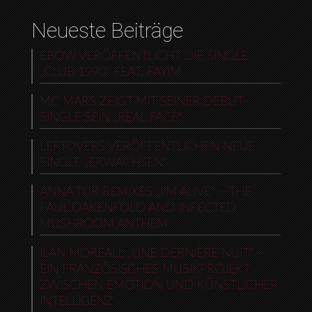
Neueste Beiträge
EBOW VERÖFFENTLICHT DIE SINGLE
„CLUB 1990“ FEAT. FAYIM
MC MARS ZEIGT MIT SEINER DEBUT-
SINGLE SEIN „REAL FACE“
LEFTOVERS VERÖFFENTLICHEN NEUE
SINGLE „ERWACHSEN“
ANNA TUR REMIXES „I’M ALIVE“ – THE
PAUL OAKENFOLD AND INFECTED
MUSHROOM ANTHEM
ILAN MOREAU: „UNE DERNIÈRE NUIT“ –
EIN FRANZÖSISCHES MUSIKPROJEKT
ZWISCHEN EMOTION UND KÜNSTLICHER
INTELLIGENZ