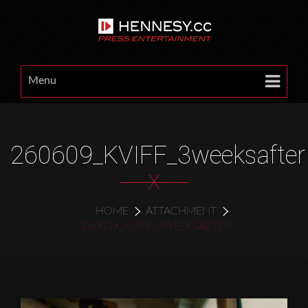
Menu
260609_KVIFF_3weeksafter
X
HOME
ATTACHMENT
260609_KVIFF_3WEEKSAFTER