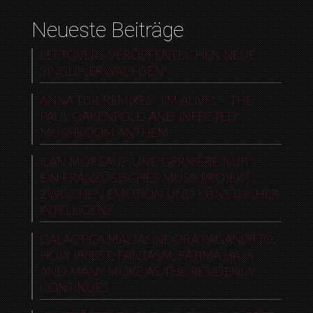
Neueste Beiträge
LEFTOVERS VERÖFFENTLICHEN NEUE
SINGLE „ERWACHSEN“
ANNA TUR REMIXES „I’M ALIVE“ – THE
PAUL OAKENFOLD AND INFECTED
MUSHROOM ANTHEM
ILAN MOREAU: „UNE DERNIÈRE NUIT“ –
EIN FRANZÖSISCHES MUSIKPROJEKT
ZWISCHEN EMOTION UND KÜNSTLICHER
INTELLIGENZ
GALACTICA MALTA: INDORA PAGANOTTO,
HOLY PRIEST, FANTASM, FATIMA HAJJI
AND MANY MORE AS THE RESIDENCY
CONTINUES