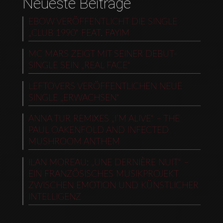
Neueste Beiträge
EBOW VERÖFFENTLICHT DIE SINGLE
„CLUB 1990“ FEAT. FAYIM
MC MARS ZEIGT MIT SEINER DEBUT-
SINGLE SEIN „REAL FACE“
LEFTOVERS VERÖFFENTLICHEN NEUE
SINGLE „ERWACHSEN“
ANNA TUR REMIXES „I’M ALIVE“ – THE
PAUL OAKENFOLD AND INFECTED
MUSHROOM ANTHEM
ILAN MOREAU: „UNE DERNIÈRE NUIT“ –
EIN FRANZÖSISCHES MUSIKPROJEKT
ZWISCHEN EMOTION UND KÜNSTLICHER
INTELLIGENZ