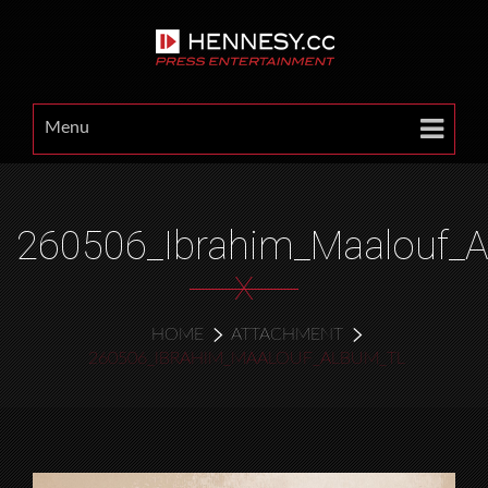
Menu
260506_Ibrahim_Maalouf_
X
HOME
ATTACHMENT
260506_IBRAHIM_MAALOUF_ALBUM_TL