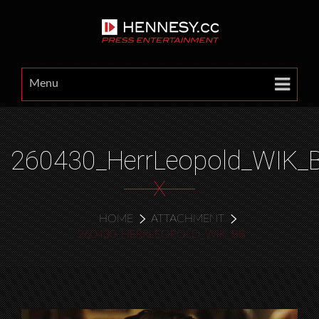
Menu
260430_HerrLeopold_WIK_
X
HOME
ATTACHMENT
260430_HERRLEOPOLD_WIK_BB