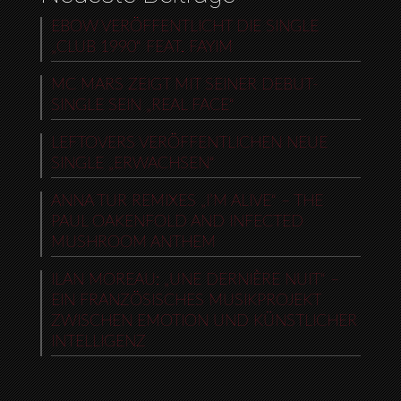
EBOW VERÖFFENTLICHT DIE SINGLE
„CLUB 1990“ FEAT. FAYIM
MC MARS ZEIGT MIT SEINER DEBUT-
SINGLE SEIN „REAL FACE“
LEFTOVERS VERÖFFENTLICHEN NEUE
SINGLE „ERWACHSEN“
ANNA TUR REMIXES „I’M ALIVE“ – THE
PAUL OAKENFOLD AND INFECTED
MUSHROOM ANTHEM
ILAN MOREAU: „UNE DERNIÈRE NUIT“ –
EIN FRANZÖSISCHES MUSIKPROJEKT
ZWISCHEN EMOTION UND KÜNSTLICHER
INTELLIGENZ