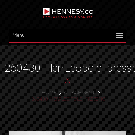
Menu
260430_HerrLeopold_press
X
HOME
ATTACHMENT
260430_HERRLEOPOLD_PRESSPIC