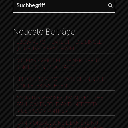
Search for:
Neueste Beiträge
EBOW VERÖFFENTLICHT DIE SINGLE
„CLUB 1990“ FEAT. FAYIM
MC MARS ZEIGT MIT SEINER DEBUT-
SINGLE SEIN „REAL FACE“
LEFTOVERS VERÖFFENTLICHEN NEUE
SINGLE „ERWACHSEN“
ANNA TUR REMIXES „I’M ALIVE“ – THE
PAUL OAKENFOLD AND INFECTED
MUSHROOM ANTHEM
ILAN MOREAU: „UNE DERNIÈRE NUIT“ –