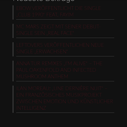
EBOW VERÖFFENTLICHT DIE SINGLE
„CLUB 1990“ FEAT. FAYIM
MC MARS ZEIGT MIT SEINER DEBUT-
SINGLE SEIN „REAL FACE“
LEFTOVERS VERÖFFENTLICHEN NEUE
SINGLE „ERWACHSEN“
ANNA TUR REMIXES „I’M ALIVE“ – THE
PAUL OAKENFOLD AND INFECTED
MUSHROOM ANTHEM
ILAN MOREAU: „UNE DERNIÈRE NUIT“ –
EIN FRANZÖSISCHES MUSIKPROJEKT
ZWISCHEN EMOTION UND KÜNSTLICHER
INTELLIGENZ