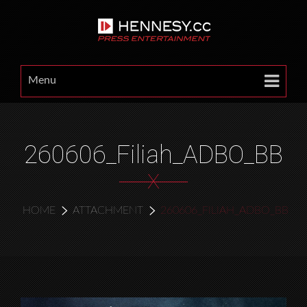
Menu
260606_Filiah_ADBO_BB
X
HOME
ATTACHMENT
260606_FILIAH_ADBO_BB