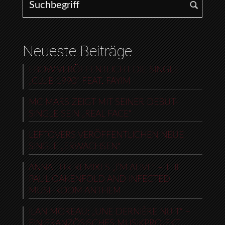
Neueste Beiträge
EBOW VERÖFFENTLICHT DIE SINGLE
„CLUB 1990“ FEAT. FAYIM
MC MARS ZEIGT MIT SEINER DEBUT-
SINGLE SEIN „REAL FACE“
LEFTOVERS VERÖFFENTLICHEN NEUE
SINGLE „ERWACHSEN“
ANNA TUR REMIXES „I’M ALIVE“ – THE
PAUL OAKENFOLD AND INFECTED
MUSHROOM ANTHEM
ILAN MOREAU: „UNE DERNIÈRE NUIT“ –
EIN FRANZÖSISCHES MUSIKPROJEKT