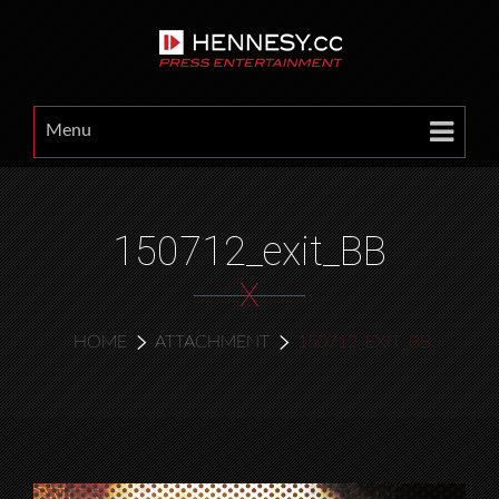
Menu
150712_exit_BB
X
HOME
ATTACHMENT
150712_EXIT_BB