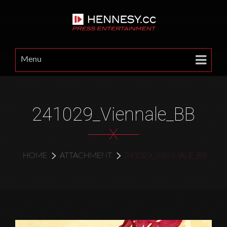
Menu
241029_Viennale_BB
X
HOME
ATTACHMENT
241029_VIENNALE_BB