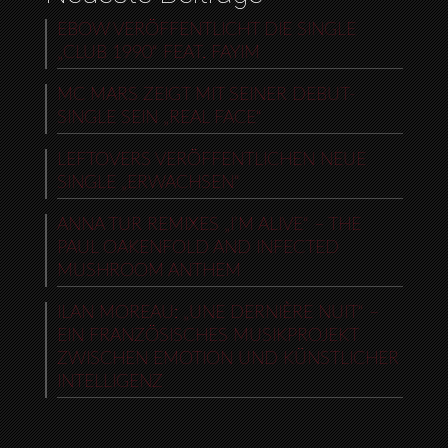
EBOW VERÖFFENTLICHT DIE SINGLE
„CLUB 1990“ FEAT. FAYIM
MC MARS ZEIGT MIT SEINER DEBUT-
SINGLE SEIN „REAL FACE“
LEFTOVERS VERÖFFENTLICHEN NEUE
SINGLE „ERWACHSEN“
ANNA TUR REMIXES „I’M ALIVE“ – THE
PAUL OAKENFOLD AND INFECTED
MUSHROOM ANTHEM
ILAN MOREAU: „UNE DERNIÈRE NUIT“ –
EIN FRANZÖSISCHES MUSIKPROJEKT
ZWISCHEN EMOTION UND KÜNSTLICHER
INTELLIGENZ