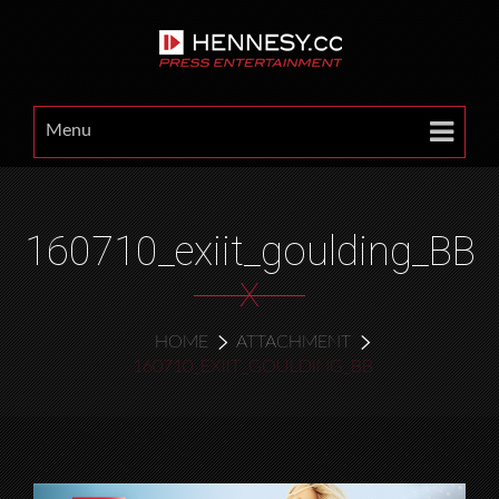
Menu
160710_exiit_goulding_BB
X
HOME
ATTACHMENT
160710_EXIIT_GOULDING_BB