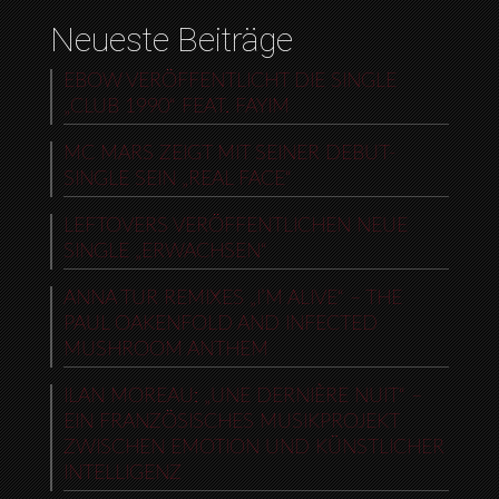
Neueste Beiträge
EBOW VERÖFFENTLICHT DIE SINGLE
„CLUB 1990“ FEAT. FAYIM
MC MARS ZEIGT MIT SEINER DEBUT-
SINGLE SEIN „REAL FACE“
LEFTOVERS VERÖFFENTLICHEN NEUE
SINGLE „ERWACHSEN“
ANNA TUR REMIXES „I’M ALIVE“ – THE
PAUL OAKENFOLD AND INFECTED
MUSHROOM ANTHEM
ILAN MOREAU: „UNE DERNIÈRE NUIT“ –
EIN FRANZÖSISCHES MUSIKPROJEKT
ZWISCHEN EMOTION UND KÜNSTLICHER
INTELLIGENZ