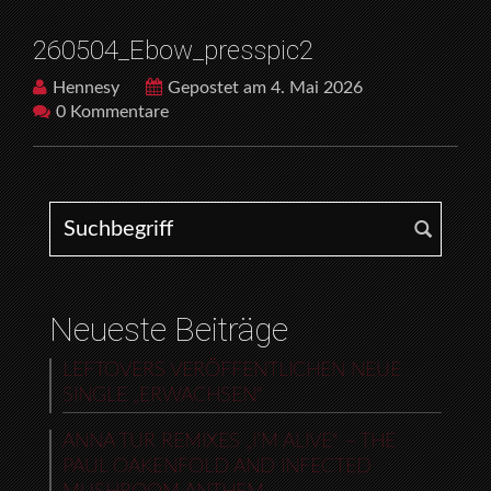
260504_Ebow_presspic2
Hennesy
Gepostet am 4. Mai 2026
0 Kommentare
Search for:
Neueste Beiträge
LEFTOVERS VERÖFFENTLICHEN NEUE
SINGLE „ERWACHSEN“
ANNA TUR REMIXES „I’M ALIVE“ – THE
PAUL OAKENFOLD AND INFECTED