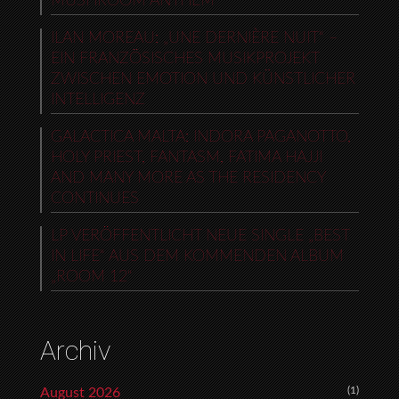
MUSHROOM ANTHEM
ILAN MOREAU: „UNE DERNIÈRE NUIT“ –
EIN FRANZÖSISCHES MUSIKPROJEKT
ZWISCHEN EMOTION UND KÜNSTLICHER
INTELLIGENZ
GALACTICA MALTA: INDORA PAGANOTTO,
HOLY PRIEST, FANTASM, FATIMA HAJJI
AND MANY MORE AS THE RESIDENCY
CONTINUES
LP VERÖFFENTLICHT NEUE SINGLE „BEST
IN LIFE“ AUS DEM KOMMENDEN ALBUM
„ROOM 12“
Archiv
(1)
August 2026