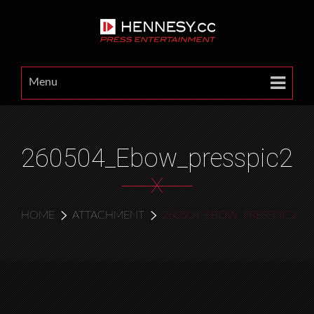
Menu
260504_Ebow_presspic2
X
HOME
ATTACHMENT
260504_EBOW_PRESSPIC2