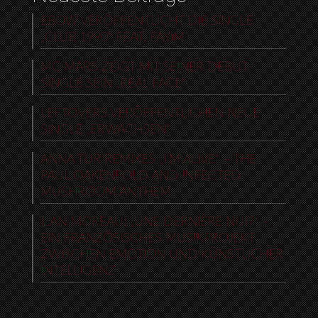
EBOW VERÖFFENTLICHT DIE SINGLE
„CLUB 1990“ FEAT. FAYIM
MC MARS ZEIGT MIT SEINER DEBUT-
SINGLE SEIN „REAL FACE“
LEFTOVERS VERÖFFENTLICHEN NEUE
SINGLE „ERWACHSEN“
ANNA TUR REMIXES „I’M ALIVE“ – THE
PAUL OAKENFOLD AND INFECTED
MUSHROOM ANTHEM
ILAN MOREAU: „UNE DERNIÈRE NUIT“ –
EIN FRANZÖSISCHES MUSIKPROJEKT
ZWISCHEN EMOTION UND KÜNSTLICHER
INTELLIGENZ