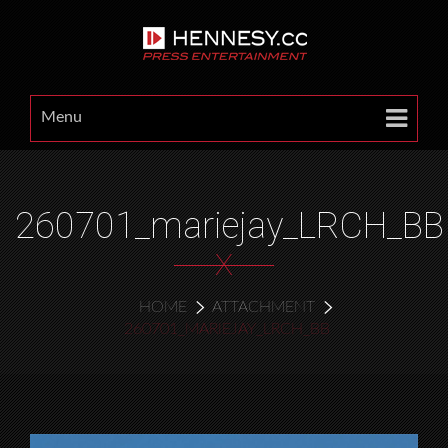
Menu
260701_mariejay_LRCH_BB
X
HOME
ATTACHMENT
260701_MARIEJAY_LRCH_BB