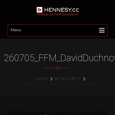
Menu
260705_FFM_DavidDuchnov
X
HOME
ATTACHMENT
260705_FFM_DAVIDDUCHNOVY_PRESS