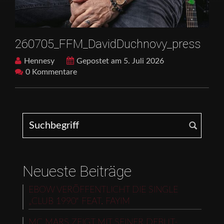
260705_FFM_DavidDuchnovy_press
Hennesy
Gepostet am 5. Juli 2026
0 Kommentare
Search for:
Neueste Beiträge
EBOW VERÖFFENTLICHT DIE SINGLE
„CLUB 1990“ FEAT. FAYIM
MC MARS ZEIGT MIT SEINER DEBUT-