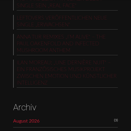
SINGLE SEIN „REAL FACE“
LEFTOVERS VERÖFFENTLICHEN NEUE
SINGLE „ERWACHSEN“
ANNA TUR REMIXES „I’M ALIVE“ – THE
PAUL OAKENFOLD AND INFECTED
MUSHROOM ANTHEM
ILAN MOREAU: „UNE DERNIÈRE NUIT“ –
EIN FRANZÖSISCHES MUSIKPROJEKT
ZWISCHEN EMOTION UND KÜNSTLICHER
INTELLIGENZ
Archiv
(3)
August 2026