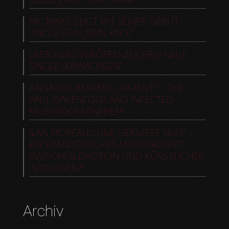
„CLUB 1990“ FEAT. FAYIM
MC MARS ZEIGT MIT SEINER DEBUT-
SINGLE SEIN „REAL FACE“
LEFTOVERS VERÖFFENTLICHEN NEUE
SINGLE „ERWACHSEN“
ANNA TUR REMIXES „I’M ALIVE“ – THE
PAUL OAKENFOLD AND INFECTED
MUSHROOM ANTHEM
ILAN MOREAU: „UNE DERNIÈRE NUIT“ –
EIN FRANZÖSISCHES MUSIKPROJEKT
ZWISCHEN EMOTION UND KÜNSTLICHER
INTELLIGENZ
Archiv