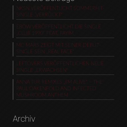
NKSN VERÖFFENTLICHT SOMMERHIT-
SINGLE „VERRÜCKT“
EBOW VERÖFFENTLICHT DIE SINGLE
„CLUB 1990“ FEAT. FAYIM
MC MARS ZEIGT MIT SEINER DEBUT-
SINGLE SEIN „REAL FACE“
LEFTOVERS VERÖFFENTLICHEN NEUE
SINGLE „ERWACHSEN“
ANNA TUR REMIXES „I’M ALIVE“ – THE
PAUL OAKENFOLD AND INFECTED
MUSHROOM ANTHEM
Archiv