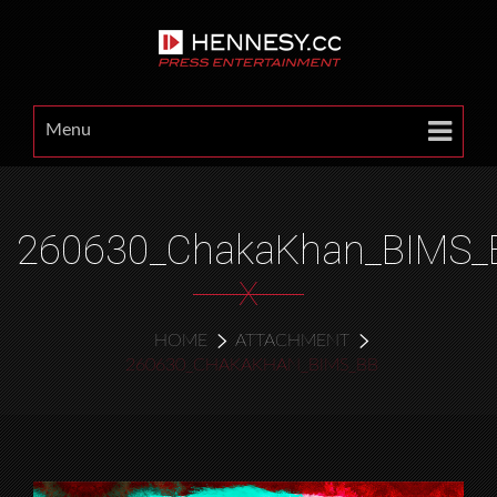
Menu
260630_ChakaKhan_BIMS_
X
HOME
ATTACHMENT
260630_CHAKAKHAN_BIMS_BB