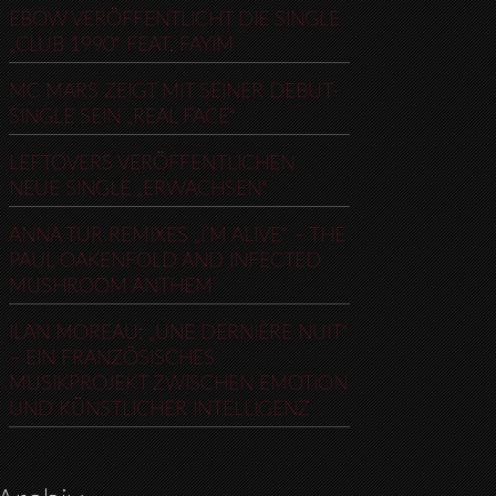
EBOW VERÖFFENTLICHT DIE SINGLE
„CLUB 1990“ FEAT. FAYIM
MC MARS ZEIGT MIT SEINER DEBUT-
SINGLE SEIN „REAL FACE“
LEFTOVERS VERÖFFENTLICHEN
NEUE SINGLE „ERWACHSEN“
ANNA TUR REMIXES „I’M ALIVE“ – THE
PAUL OAKENFOLD AND INFECTED
MUSHROOM ANTHEM
ILAN MOREAU: „UNE DERNIÈRE NUIT“
– EIN FRANZÖSISCHES
MUSIKPROJEKT ZWISCHEN EMOTION
UND KÜNSTLICHER INTELLIGENZ