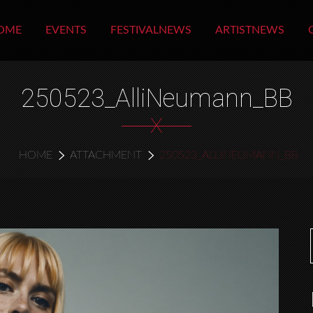
OME
EVENTS
FESTIVALNEWS
ARTISTNEWS
250523_AlliNeumann_BB
X
HOME
ATTACHMENT
250523_ALLINEUMANN_BB