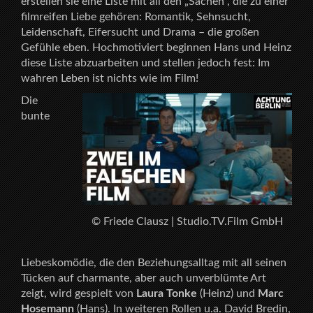
erstellen sie eine Liste mit all den „Sachen“, die zu einer
filmreifen Liebe gehören: Romantik, Sehnsucht,
Leidenschaft, Eifersucht und Drama – die großen
Gefühle eben. Hochmotiviert beginnen Hans und Heinz
diese Liste abzuarbeiten und stellen jedoch fest: Im
wahren Leben ist nichts wie im Film!
Die
bunte
© Friede Clausz | Studio.TV.Film GmbH
Liebeskomödie, die den Beziehungsalltag mit all seinen
Tücken auf charmante, aber auch unverblümte Art
zeigt, wird gespielt von
Laura Tonke
(Heinz) und
Marc
Hosemann
(Hans). In weiteren Rollen u.a. David Bredin,