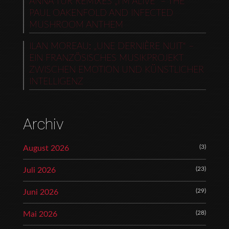
ANNA TUR REMIXES „I’M ALIVE“ – THE
PAUL OAKENFOLD AND INFECTED
MUSHROOM ANTHEM
ILAN MOREAU: „UNE DERNIÈRE NUIT“ –
EIN FRANZÖSISCHES MUSIKPROJEKT
ZWISCHEN EMOTION UND KÜNSTLICHER
INTELLIGENZ
Archiv
(3)
August 2026
(23)
Juli 2026
(29)
Juni 2026
(28)
Mai 2026