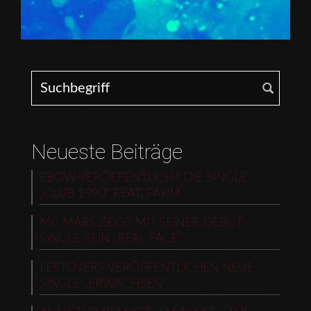
Search for:
Neueste Beiträge
EBOW VERÖFFENTLICHT DIE SINGLE
„CLUB 1990“ FEAT. FAYIM
MC MARS ZEIGT MIT SEINER DEBUT-
SINGLE SEIN „REAL FACE“
LEFTOVERS VERÖFFENTLICHEN NEUE
SINGLE „ERWACHSEN“