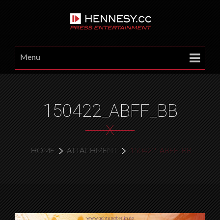
Menu
150422_ABFF_BB
X
HOME
ATTACHMENT
150422_ABFF_BB