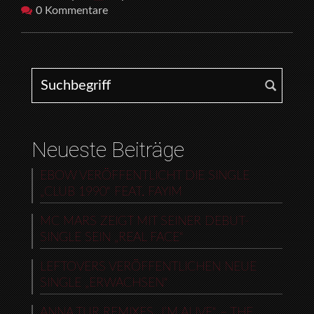
0 Kommentare
Search for:
Neueste Beiträge
EBOW VERÖFFENTLICHT DIE SINGLE
„CLUB 1990“ FEAT. FAYIM
MC MARS ZEIGT MIT SEINER DEBUT-
SINGLE SEIN „REAL FACE“
LEFTOVERS VERÖFFENTLICHEN NEUE
SINGLE „ERWACHSEN“
ANNA TUR REMIXES „I’M ALIVE“ – THE