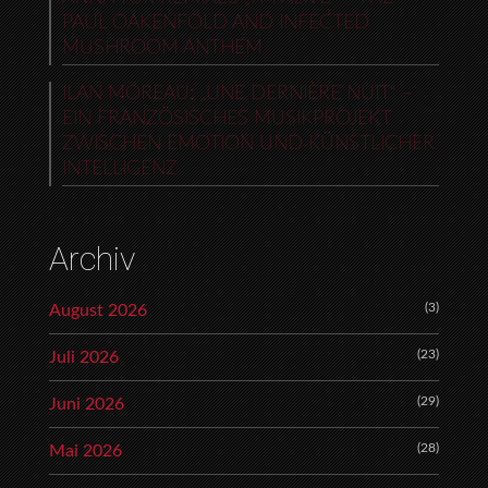
PAUL OAKENFOLD AND INFECTED
MUSHROOM ANTHEM
ILAN MOREAU: „UNE DERNIÈRE NUIT“ –
EIN FRANZÖSISCHES MUSIKPROJEKT
ZWISCHEN EMOTION UND KÜNSTLICHER
INTELLIGENZ
Archiv
(3)
August 2026
(23)
Juli 2026
(29)
Juni 2026
(28)
Mai 2026