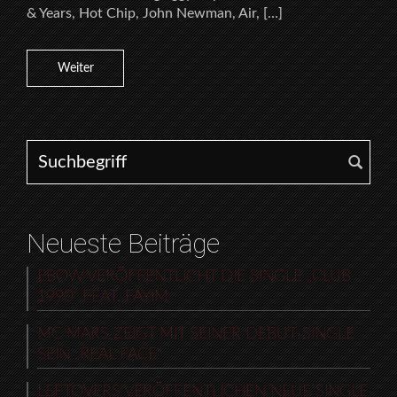
& Years, Hot Chip, John Newman, Air, […]
Weiter
Search for:
Neueste Beiträge
EBOW VERÖFFENTLICHT DIE SINGLE „CLUB
1990“ FEAT. FAYIM
MC MARS ZEIGT MIT SEINER DEBUT-SINGLE
SEIN „REAL FACE“
LEFTOVERS VERÖFFENTLICHEN NEUE SINGLE