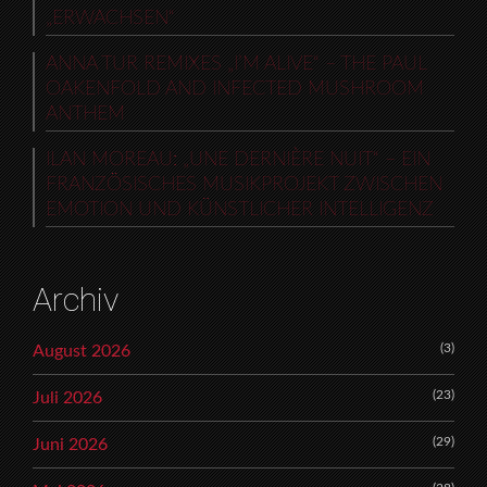
„ERWACHSEN“
ANNA TUR REMIXES „I’M ALIVE“ – THE PAUL
OAKENFOLD AND INFECTED MUSHROOM
ANTHEM
ILAN MOREAU: „UNE DERNIÈRE NUIT“ – EIN
FRANZÖSISCHES MUSIKPROJEKT ZWISCHEN
EMOTION UND KÜNSTLICHER INTELLIGENZ
Archiv
(3)
August 2026
(23)
Juli 2026
(29)
Juni 2026