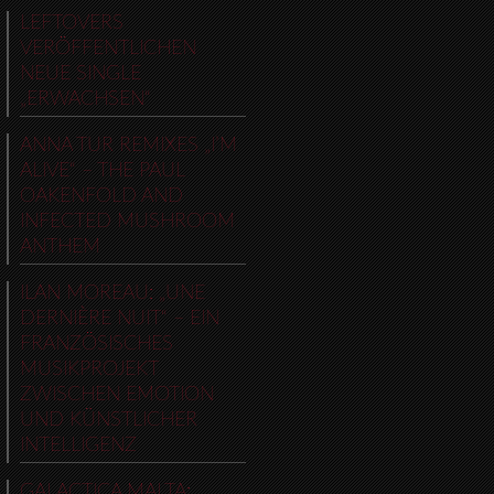
LEFTOVERS
VERÖFFENTLICHEN
NEUE SINGLE
„ERWACHSEN“
ANNA TUR REMIXES „I’M
ALIVE“ – THE PAUL
OAKENFOLD AND
INFECTED MUSHROOM
ANTHEM
ILAN MOREAU: „UNE
DERNIÈRE NUIT“ – EIN
FRANZÖSISCHES
MUSIKPROJEKT
ZWISCHEN EMOTION
UND KÜNSTLICHER
INTELLIGENZ
GALACTICA MALTA: