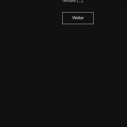
female […]
Weiter