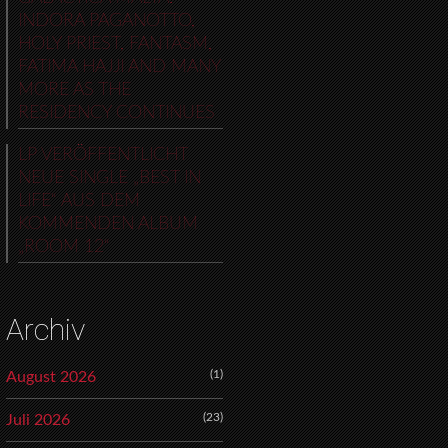
INDORA PAGANOTTO,
HOLY PRIEST, FANTASM,
FATIMA HAJJI AND MANY
MORE AS THE
RESIDENCY CONTINUES
LP VERÖFFENTLICHT
NEUE SINGLE „BEST IN
LIFE“ AUS DEM
KOMMENDEN ALBUM
„ROOM 12“
Archiv
(1)
August 2026
(23)
Juli 2026